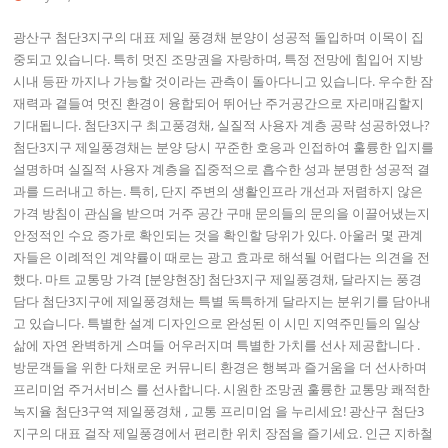
광산구 첨단3지구의 대표 제일 풍경채 분양이 성공적 돌입하며 이목이 집
중되고 있습니다. 특히 멋진 조망권을 자랑하며, 특정 전망에 힘입어 지방
시내 등판 까지나 가능할 것이라는 관측이 돌아다니고 있습니다. 우수한 잠
재력과 곁들여 멋진 환경이 융합되어 뛰어난 주거공간으로 자리매김할지
기대됩니다. 첨단3지구 최고풍경채, 실질적 사용자 계층 공략 성공하였나?
첨단3지구 제일풍경채는 분양 당시 꾸준한 호응과 인접하여 훌륭한 입지를
설명하며 실질적 사용자 계층을 집중적으로 흡수한 성과 분명한 성공적 결
과를 드러내고 하는. 특히, 단지 주변의 생활인프라 개선과 저렴하지 않은
가격 방침이 관심을 받으며 거주 공간 구매 문의들의 문의을 이끌어냈는지
안정적인 수요 증가로 확인되는 것을 확인할 당위가 있다. 아울러 몇 관계
자들은 이례적인 계약률이 때로는 광고 효과로 해석될 어렵다는 의견을 전
했다. 마트 교통망 가격 [분양현장] 첨단3지구 제일풍경채, 달라지는 풍경
담다 첨단3지구에 제일풍경채는 특별 독특하게 달라지는 분위기를 담아내
고 있습니다. 특별한 설계 디자인으로 완성된 이 시민 지역주민들의 일상
삶에 자연 완벽하게 스며들 어우러지며 특별한 가치를 선사 제공합니다 .
방문객들을 위한 다채로운 커뮤니티 환경은 행복과 즐거움을 더 선사하며
프리미엄 주거서비스 를 선사합니다. 시원한 조망권 훌륭한 교통망 쾌적한
녹지율 첨단3구역 제일풍경채 , 교통 프리미엄 을 누리세요! 광산구 첨단3
지구의 대표 걸작 제일풍경에서 편리한 위치 장점을 즐기세요. 인근 지하철